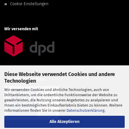
Cookie Einstellungen
Wir versenden mit
Diese Webseite verwendet Cookies und andere
UBA TEC Europa GmbH
Technologien
Wir verwenden Cookies und ähnliche Technologien, auch von
Drittanbietern, um die ordentliche Funktionsweise der Website zu
gewährleisten, die Nutzung unseres Angebotes zu analysieren und
Ihnen ein bestmögliches Einkaufserlebnis bieten zu können. Weitere
Informationen finden Sie in unserer
Datenschutzerklärung
.
Alle Akzeptieren