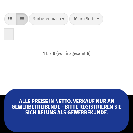
Sortieren nach
pro Seite
Sortieren nach
16 pro Seite
1
1
bis
6
(von insgesamt
6
)
ALLE PREISE IN NETTO. VERKAUF NUR AN
GEWERBETREIBENDE - BITTE REGISTRIEREN SIE
SICH BEI UNS ALS GEWERBEKUNDE.