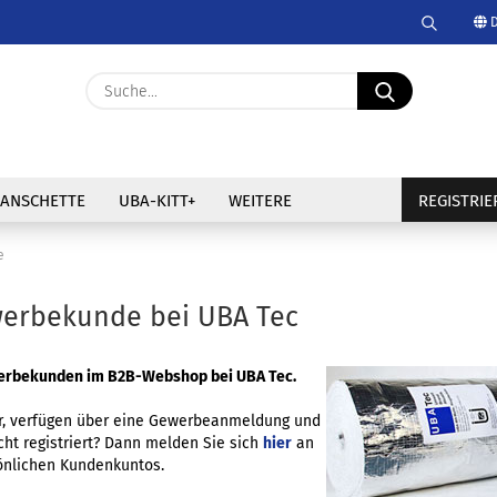
D
Suche.
Lieferland
Suche...
E-Mail
ANSCHETTE
UBA-KITT+
WEITERE
REGISTRI
Passwort
e
werbekunde bei UBA Tec
Passwort vergessen
erbekunden im B2B-Webshop bei UBA Tec.
er, verfügen über eine Gewerbeanmeldung und
ht registriert? Dann melden Sie sich
hier
an
sönlichen Kundenkuntos.