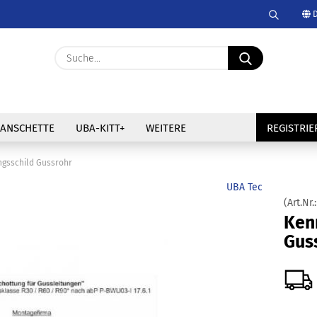
D
Suche.
Lieferland
Suche...
E-Mail
ANSCHETTE
UBA-KITT+
WEITERE
REGISTRI
Passwort
gsschild Gussrohr
UBA Tec
(Art.Nr.
Passwort vergessen
Ken
Gus