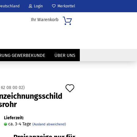
eutschland
Login
Merkzettel
Ihr Warenkorb
..
ERUNG GEWERBEKUNDE
ÜBER UNS
Auf
:
62 08 00 02
)
?
nzeichnungsschild
den
srohr
Merkzettel
Lieferzeit:
ca. 3-4 Tage
(Ausland abweichend)