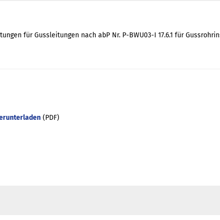
ungen für Gussleitungen nach abP Nr. P-BWU03-I 17.6.1 für Gussrohrin
herunterladen
(PDF)